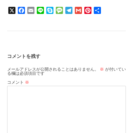
X
F
E
L
S
M
T
G
P
共
a
m
i
k
e
e
m
i
有
c
a
n
y
s
l
a
n
e
i
e
p
s
e
i
t
b
l
e
a
g
l
e
o
g
r
r
o
e
a
e
コメントを残す
k
m
s
t
メールアドレスが公開されることはありません。
※
が付いてい
る欄は必須項目です
コメント
※