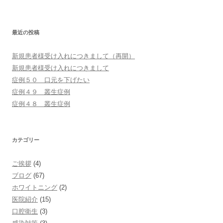
最近の投稿
新規患者様受け入れにつきまして（再開）
新規患者様受け入れにつきまして
症例５０ 口元を下げたい
症例４９ 叢生症例
症例４８ 叢生症例
カテゴリー
ご挨拶
(4)
ブログ
(67)
ホワイトニング
(2)
医院紹介
(15)
口腔衛生
(3)