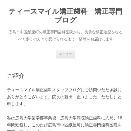
コ
ン
ティースマイル矯正歯科 矯正専門
テ
ン
ツ
ブログ
へ
ス
キ
広島市中区紙屋町の矯正専門歯科医院から、良質な矯正治療をなる
ッ
プ
べく多くの方々が受けられるよう、情報をお届けします
メニュー
ご紹介
ティースマイル矯正歯科スタッフブログにご訪問いただき誠に
ありがとうございます。院長の藤田 正（ふじた ただし）と
申します。
私は広島大学歯学部卒業後、広島大学病院矯正歯科に入局、18
年間勤務し、このたび広島市中区紙屋町に矯正専門歯科医院を